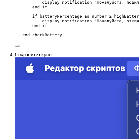
display notification 
"
Пожалуйста, подкл
end if
if
 batteryPercentage 
as
number
≥
 highBatter
display notification 
"
Пожалуйста, отклю
end if
end
 checkBattery
Сохраните скрипт