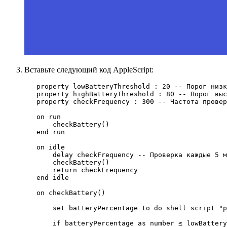
Вставьте следующий код AppleScript:
property
lowBatteryThreshold
 : 
20
-- Порог низк
property
highBatteryThreshold
 : 
80
-- Порог выс
property
checkFrequency
 : 
300
-- Частота провер
on
run
checkBattery()
end
 run
on
idle
delay
 checkFrequency 
-- Проверка каждые 5 м
checkBattery()
return
 checkFrequency
end
 idle
on
checkBattery
()
set
batteryPercentage
to
do shell script
"
p
if
 batteryPercentage 
as
number
≤
 lowBattery