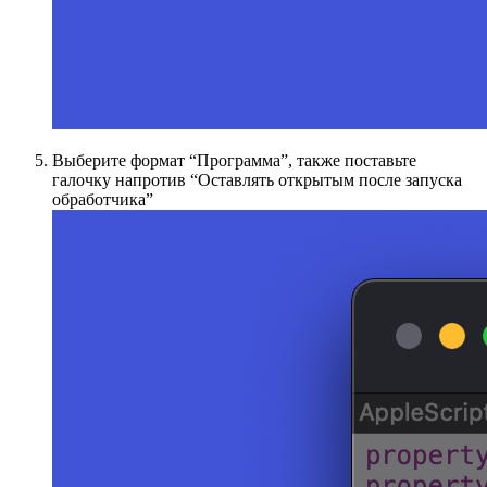
Выберите формат “Программа”, также поставьте
галочку напротив “Оставлять открытым после запуска
обработчика”